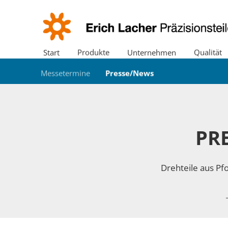
Start
Produkte
Unternehmen
Qualität
Produktübersicht
Standort
Zertifikate
Messetermine
Stellenangebote
Downloads
Verzahnungszentrum
Umwelt
Presse/News
Ausbildung
Maschinenpark
Historie
Werkstoffe
Un
PR
Drehteile aus Pf