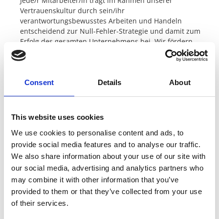
Jede/r Mitarbeiter/in trägt im Rahmen unserer
Vertrauenskultur durch sein/ihr
verantwortungsbewusstes Arbeiten und Handeln
entscheidend zur Null-Fehler-Strategie und damit zum
Erfolg des gesamten Unternehmens bei. Wir fördern
konsequent die ständige Weiterentwicklung unserer
Beschäftigten und das zielorientierte Zusammenwirken
im Unternehmen.
Consent
Details
About
Verantwortung
Die international festgelegten Menschenrechte werden
bei uns geachtet und eingehalten, ebenso halten wir uns
an die gesetzlich garantierten Mindestlöhne.
This website uses cookies
Zwangsarbeit und Kinderarbeit lehnen wir ab, ebenso
We use cookies to personalise content and ads, to
jegliche Art von Diskriminierung und Korruption. Dies
provide social media features and to analyse our traffic.
erwarten wir auch von unseren Geschäftspartnern.
We also share information about your use of our site with
Bewusstsein
our social media, advertising and analytics partners who
Als produzierendes Unternehmen sind wir uns der
besonderen Verantwortung gegnüber der Umwelt
may combine it with other information that you’ve
bewusst. Wir setzen uns aktiv für den Umwelt- und
provided to them or that they’ve collected from your use
Klimaschutz ein, um eine lebenswerte Umwelt zu
of their services.
hinterlassen. Das Bewusstsein für die Energie- und