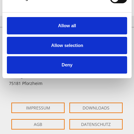
Allow all
Fon: +49 (0)7231-6097-0
Allow selection
Fax: +49 (0)7231-6097-60
info@lacher-praezision.de
Deny
Erich Lacher Präzisionsteile GmbH & Co. KG
Im Altgefäll 22
75181 Pforzheim
IMPRESSUM
DOWNLOADS
AGB
DATENSCHUTZ