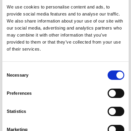
IATF 16949
We use cookies to personalise content and ads, to
provide social media features and to analyse our traffic.
We also share information about your use of our site with
Präzisionsteile und
our social media, advertising and analytics partners who
Verzahnungsteile weltweit unterwegs
may combine it with other information that you’ve
provided to them or that they’ve collected from your use
of their services.
ISO 14001
Consent
Der Umwelt verpflichtet
Necessary
Selection
Preferences
Statistics
Marketing